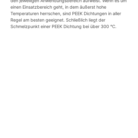
den jeweiligen Anwendungsbereich aufweist. Wenn es um
einen Einsatzbereich geht, in dem äußerst hohe
Temperaturen herrschen, sind PEEK Dichtungen in aller
Regel am besten geeignet. Schließlich liegt der
Schmelzpunkt einer PEEK Dichtung bei über 300 °C.
Lassen Sie sich über das
geeignetste PEEK Rohr für Ihren
Anwendungsbereich informieren
Gerne stehen wir Ihnen unter der Rufnummer
+32
(0)3 / 755 37 30
und per E-Mail
unter
mario@innomould.be
zur Verfügung, wenn
Sie sich zuerst einmal im Hinblick auf Dichtungen
oder
Halbzeuge aus
Hochleistungskunststoffen
beraten lassen
möchten. Selbstverständlich können Sie jedoch
auch gleich ein Angebot für die erforderlichen PEEK
Dichtungen anfordern, die wir
im
Präzisionsspritzguss
für Sie genau Ihren