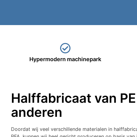
Hypermodern machinepark
Halffabricaat van P
anderen
Doordat wij veel verschillende materialen in halffabr
PFA, kunnen wij heel gericht produceren op basis van