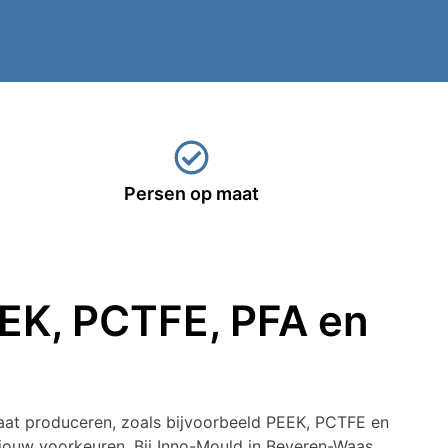
Persen op maat
EEK, PCTFE, PFA en
icaat produceren, zoals bijvoorbeeld PEEK, PCTFE en
 jouw voorkeuren. Bij Inno-Mould in Beveren-Waas