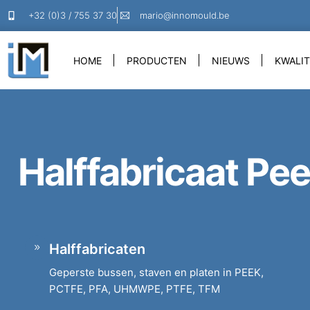
+32 (0)3 / 755 37 30
mario@innomould.be
HOME
PRODUCTEN
NIEUWS
KWALIT
Halffabricaat Pe
Halffabricaten
Geperste bussen, staven en platen in PEEK,
PCTFE, PFA, UHMWPE, PTFE, TFM